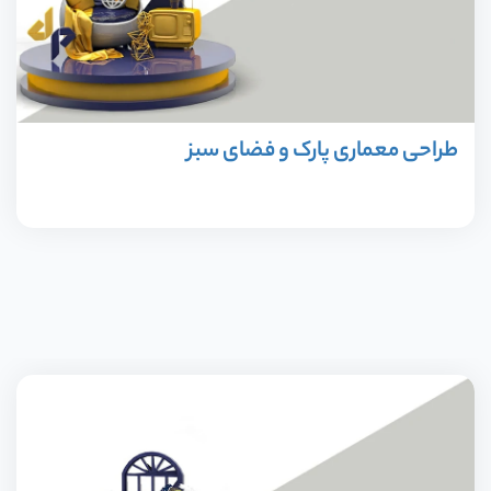
و
س
طراحی معماری پارک و فضای سبز
م
ی
م
س
م
ار