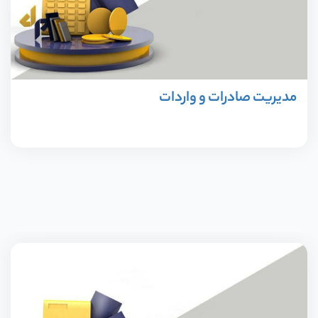
و
س
مدیریت صادرات و واردات
م
ی
م
س
م
ار