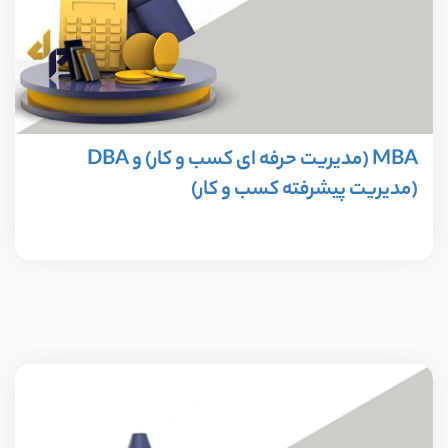
با
م
آو
MBA (مدیریت حرفه ای کسب و کار) و DBA
در
(مدیریت پیشرفته کسب و کار)
د
پ
ق
و
م