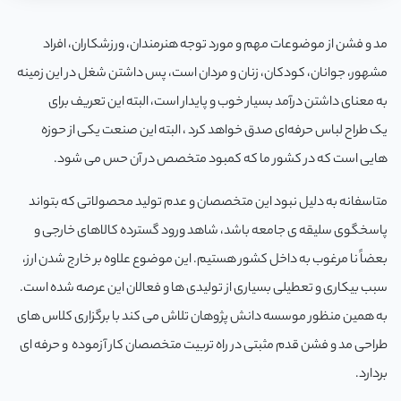
مد و فشن از موضوعات مهم و مورد توجه هنرمندان، ورزشکاران، افراد
و
مشهور، جوانان، کودکان، زنان و مردان است، پس داشتن شغل در این زمینه
به معنای داشتن درآمد بسیار خوب و پایدار است، البته این تعریف برای
س
یک طراح لباس حرفه‌ای صدق خواهد کرد ، البته این صنعت یکی از حوزه
هایی است که در کشور ما که کمبود متخصص در آن حس می شود.
م
متاسفانه به دلیل نبود این متخصصان و عدم تولید محصولاتی که بتواند
ی
پاسخگوی سلیقه ی جامعه باشد، شاهد ورود گسترده کالاهای خارجی و
م
بعضاً نا مرغوب به داخل کشور هستیم. این موضوع علاوه بر خارج شدن ارز،
سبب بیکاری و تعطیلی بسیاری از تولیدی ها و فعالان این عرصه شده است.
س
به همین منظور موسسه دانش پژوهان تلاش می کند با برگزاری کلاس های
طراحی مد و فشن قدم مثبتی در راه تربیت متخصصان کار آزموده و حرفه ای
م
بردارد.
ار