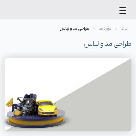
×
☰
مو
دا
پژ
خانه
دوره ها
طراحی مد و لباس
با 
طراحی مد و لباس
وزا
عل
مکانی
پیشر
یادگی
خ