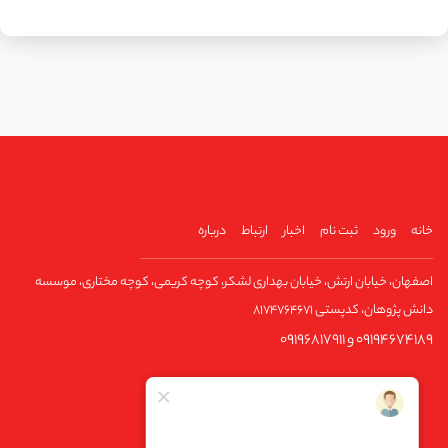
خانه
ورود
ثبت نام
اخبار
ارتباط
درباره
اصفهان، خیابان ارتش، خیابان بهداری لشکر، کوچه کریمی، کوچه مختاری، موسسه
دانش پژوهان، کدپستی ۸۱۷۴۷۶۴۶۷۱
09194674189 و 09196817911