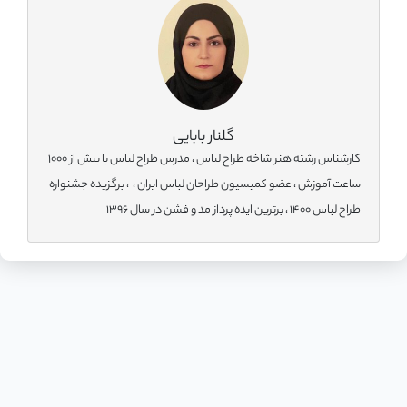
گلنار بابایی
کارشناس رشته هنر شاخه طراح لباس ، مدرس طراح لباس با بیش از 1000
ساعت آموزش ، عضو کمیسیون طراحان لباس ایران ، ، برگزیده جشنواره
طراح لباس 1400 ، برترین ایده پرداز مد و فشن در سال 1396