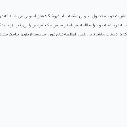
 مقررات خرید محصول اینترنتی مشابه سایر فروشگاه های اینترنتی می باشد که در اد
ه در صفحه خرید را مطالعه بفرمایید و سپس تیک (قوانین را می پذیرم) را تایید ک
 که در دسترس باشد تا برای اعلام اطلاعیه های فوری موسسه از طریق پیامک مشکل
داشته باشد و کلیه اقدامات آموزشی را از طریق پروفایل خود دنبال نماید. بدیهی 
فاده از پروفایل کاربری خود می باشد.
 که ثبت نام حتما در دوره مدنظرتان انجام شده باشد، بعد از تکمیل ثبت نام امکان
 صورت دقیق ثبت بفرمایید تا بسته در زمان تعیین شده به دست شما برسد. (هر گون
ست اعلام گردد، خود کاربر مسئول می باشد.)
قرار داده و از صحت تایید آن ها توسط واحد حسابداری مجموعه اطمینان حاصل ک
سئول پیگیری تکمیل فرایند ثبت نامی خود می باشید زیرا در صورت بروز اشتباه در تا
داشته باشید و وضعیت صورتحساب را پیوسته از پروفایل کاربری رصد بفرمایید. در
 شوید.